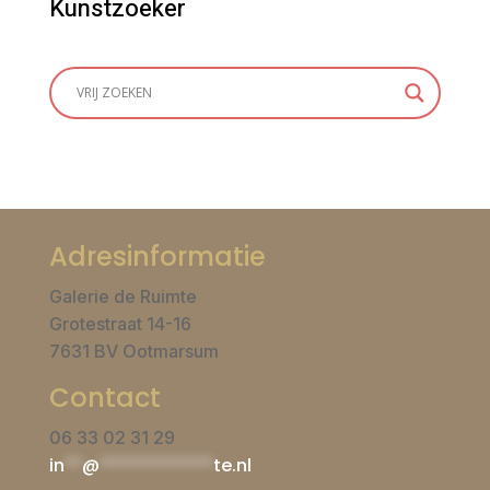
Kunstzoeker
Adresinformatie
Galerie de Ruimte
Grotestraat 14-16
7631 BV Ootmarsum
Contact
06 33 02 31 29
in
**
@
*************
te.nl