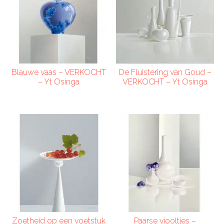
Blauwe vaas – VERKOCHT
De Fluistering van Goud –
– Yt Osinga
VERKOCHT – Yt Osinga
Zoetheid op een voetstuk
Paarse viooltjes –