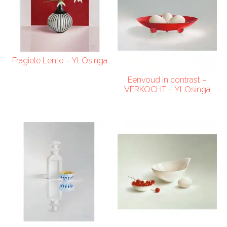
Fragiele Lente – Yt Osinga
Eenvoud in contrast –
VERKOCHT – Yt Osinga