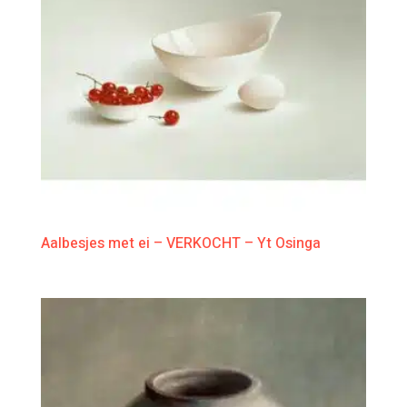
Aalbesjes met ei – VERKOCHT – Yt Osinga