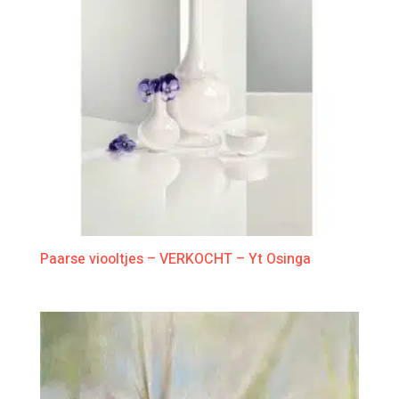
Paarse viooltjes – VERKOCHT – Yt Osinga