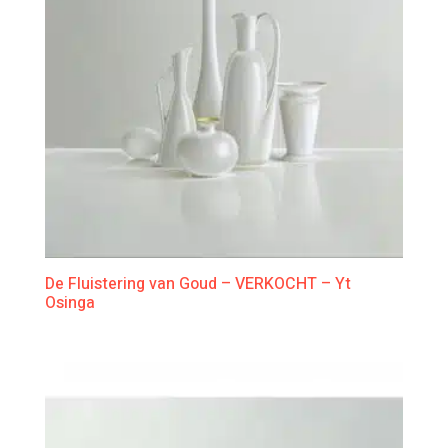
De Fluistering van Goud – VERKOCHT – Yt
Osinga