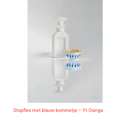
Stopfles met blauw kommetje – Yt Osinga