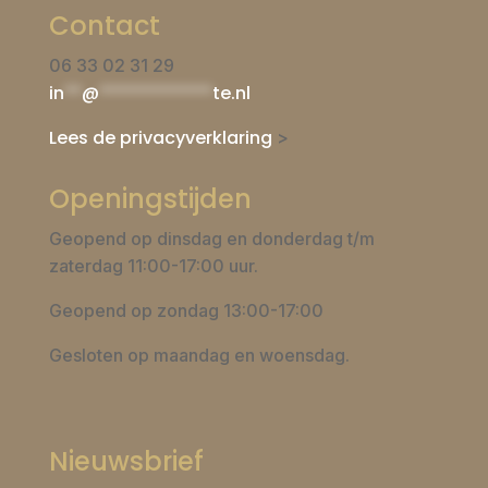
Contact
06 33 02 31 29
in
**
@
*************
te.nl
Lees de privacyverklaring
>
Openingstijden
Geopend op dinsdag en donderdag t/m
zaterdag 11:00-17:00 uur.
Geopend op zondag 13:00-17:00
Gesloten op maandag en woensdag.
Nieuwsbrief