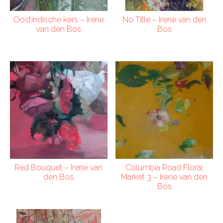
Oostindische kers – Irene
No Title – Irene van den
van den Bos
Bos
Red Bouquet – Irene van
Columbia Road Floral
den Bos
Market 3 – Irene van den
Bos