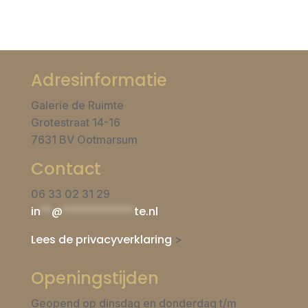
Adresinformatie
Galerie de Ruimte
Grotestraat 14-16
7631 BV Ootmarsum
Contact
06 33 02 31 29
in
**
@
*************
te.nl
Lees de privacyverklaring
>
Openingstijden
Geopend op dinsdag en donderdag t/m