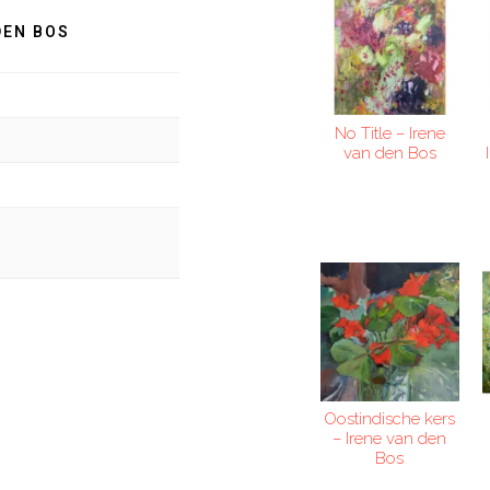
DEN BOS
No Title – Irene
van den Bos
Oostindische kers
– Irene van den
Bos