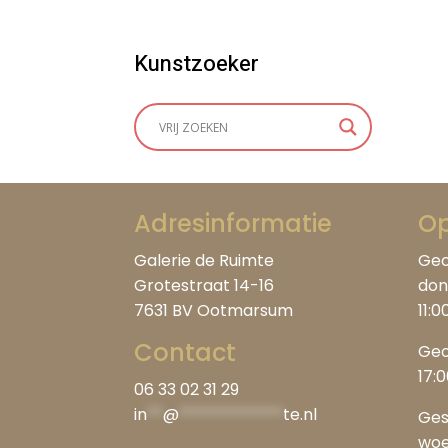
Kunstzoeker
Adresinformatie
Op
Galerie de Ruimte
Geo
Grotestraat 14-16
don
7631 BV Ootmarsum
11:0
Contact
Geo
17:
06 33 02 31 29
in
**
@
*************
te.nl
Ges
woe