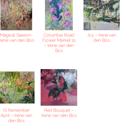
Magical Season-
Columbia Road
Joy – Irene van
Irene van den Bos
Flower Market 15
den Bos
– Irene van den
Bos
I’ll Remember
Red Bouquet –
April – Irene van
Irene van den Bos
den Bos