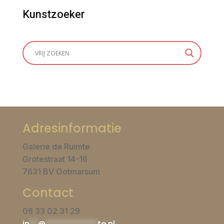
Kunstzoeker
Adresinformatie
Galerie de Ruimte
Grotestraat 14-16
7631 BV Ootmarsum
Contact
06 33 02 31 29
in
**
@
*************
te.nl