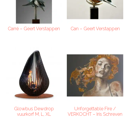
Carré – Geert Verstappen
Can – Geert Verstappen
Glowbus Dewdrop
Unforgettable Fire /
vuurkorf M, L, XL
VERKOCHT – Iris Schreven