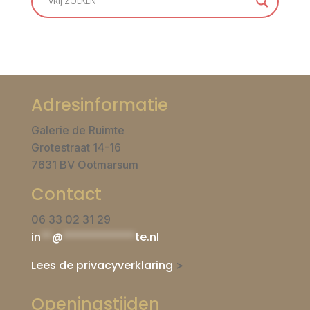
Adresinformatie
Galerie de Ruimte
Grotestraat 14-16
7631 BV Ootmarsum
Contact
06 33 02 31 29
in
**
@
*************
te.nl
Lees de privacyverklaring
>
Openingstijden