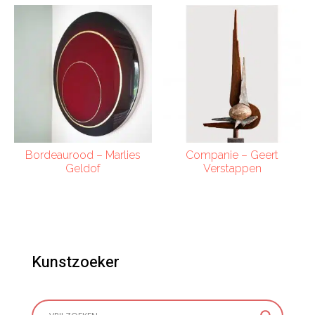
Bordeaurood – Marlies
Companie – Geert
Geldof
Verstappen
Kunstzoeker