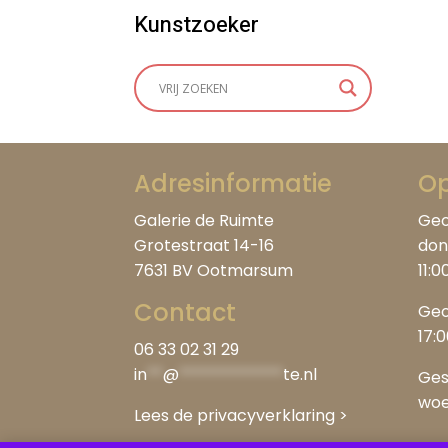
Kunstzoeker
Adresinformatie
Op
Galerie de Ruimte
Geo
Grotestraat 14-16
don
7631 BV Ootmarsum
11:0
Contact
Geo
17:
06 33 02 31 29
in
**
@
*************
te.nl
Ges
woe
Lees de privacyverklaring
>