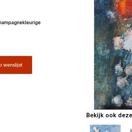
 champagnekleurige
p wenslijst
Bekijk ook dez