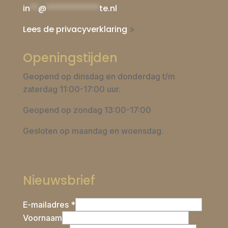
in
**
@
*************
te.nl
Lees de privacyverklaring
>
Openingstijden
Geopend op dinsdag en donderdag t/m
zaterdag 11:00-17:00 uur.
Geopend op zondag 13:00-17:00
Gesloten op maandag en woensdag.
Nieuwsbrief
E-mailadres *
Voornaam