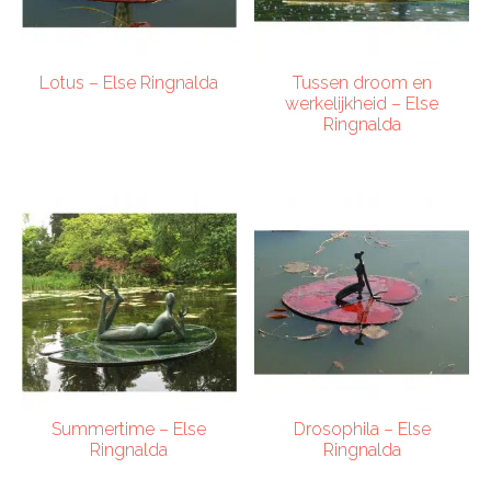
Lotus – Else Ringnalda
Tussen droom en
werkelijkheid – Else
Ringnalda
Summertime – Else
Drosophila – Else
Ringnalda
Ringnalda