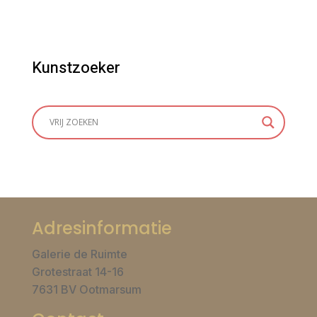
Kunstzoeker
Adresinformatie
Galerie de Ruimte
Grotestraat 14-16
7631 BV Ootmarsum