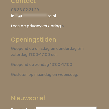
Contact
06 33 02 31 29
in
**
@
*************
te.nl
Lees de privacyverklaring
>
Openingstijden
Geopend op dinsdag en donderdag t/m
zaterdag 11:00-17:00 uur.
Geopend op zondag 13:00-17:00
Gesloten op maandag en woensdag.
Nieuwsbrief