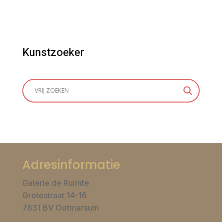
Kunstzoeker
Adresinformatie
Galerie de Ruimte
Grotestraat 14-16
7631 BV Ootmarsum