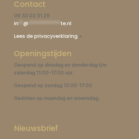
Contact
06 33 02 31 29
in
**
@
*************
te.nl
Lees de privacyverklaring
>
Openingstijden
Geopend op dinsdag en donderdag t/m
zaterdag 11:00-17:00 uur.
Geopend op zondag 13:00-17:00
Gesloten op maandag en woensdag.
Nieuwsbrief