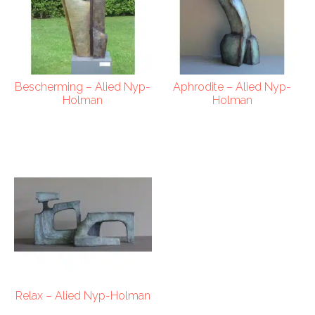
Bescherming – Alied Nyp-
Aphrodite – Alied Nyp-
Holman
Holman
Relax – Alied Nyp-Holman