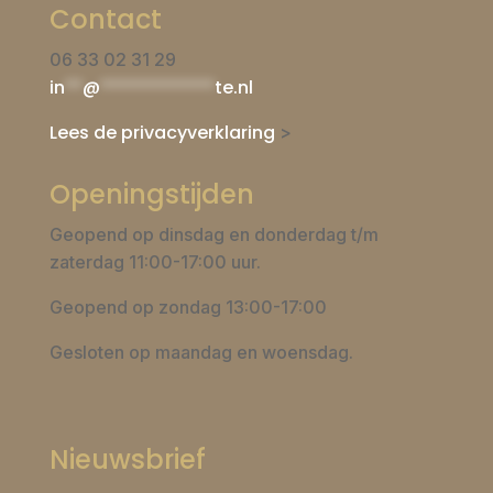
Contact
06 33 02 31 29
in
**
@
*************
te.nl
Lees de privacyverklaring
>
Openingstijden
Geopend op dinsdag en donderdag t/m
zaterdag 11:00-17:00 uur.
Geopend op zondag 13:00-17:00
Gesloten op maandag en woensdag.
Nieuwsbrief