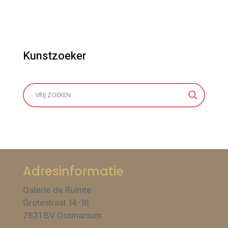
Kunstzoeker
Adresinformatie
Galerie de Ruimte
Grotestraat 14-16
7631 BV Ootmarsum