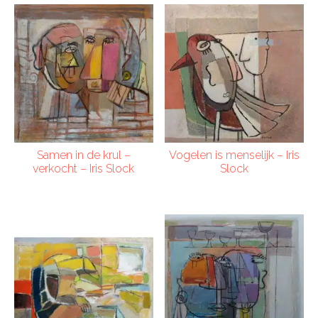
Samen in de krul –
Vogelen is menselijk – Iris
verkocht – Iris Slock
Slock