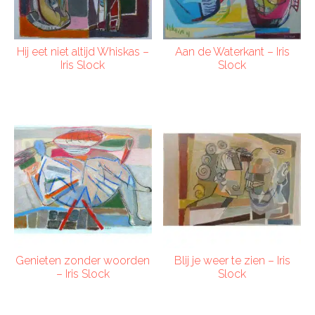
Hij eet niet altijd Whiskas –
Aan de Waterkant – Iris
Iris Slock
Slock
Genieten zonder woorden
Blij je weer te zien – Iris
– Iris Slock
Slock