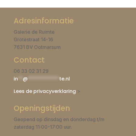
Adresinformatie
Galerie de Ruimte
Grotestraat 14-16
7631 BV Ootmarsum
Contact
06 33 02 31 29
in
**
@
*************
te.nl
Lees de privacyverklaring
>
Openingstijden
Geopend op dinsdag en donderdag t/m
zaterdag 11:00-17:00 uur.