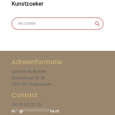
Kunstzoeker
Adresinformatie
Galerie de Ruimte
Grotestraat 14-16
7631 BV Ootmarsum
Contact
06 33 02 31 29
in
**
@
*************
te.nl