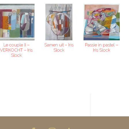
Le couple II –
Samen uit – Iris
Passie in pastel –
VERKOCHT – Iris
Slock
Iris Slock
Slock