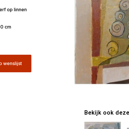
erf op linnen
20 cm
p wenslijst
Bekijk ook dez