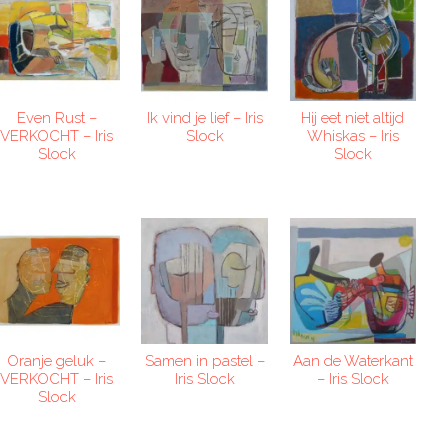
Even Rust –
Ik vind je lief – Iris
Hij eet niet altijd
VERKOCHT – Iris
Slock
Whiskas – Iris
Slock
Slock
Oranje geluk –
Samen in pastel –
Aan de Waterkant
VERKOCHT – Iris
Iris Slock
– Iris Slock
Slock