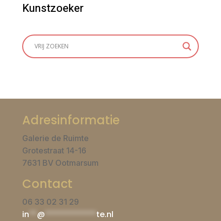
Kunstzoeker
Adresinformatie
Galerie de Ruimte
Grotestraat 14-16
7631 BV Ootmarsum
Contact
06 33 02 31 29
in
**
@
*************
te.nl