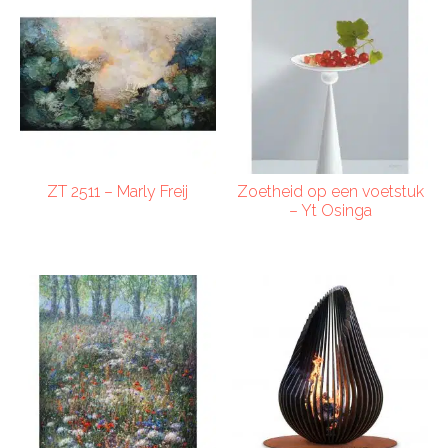
ZT 2511 – Marly Freij
Zoetheid op een voetstuk
– Yt Osinga