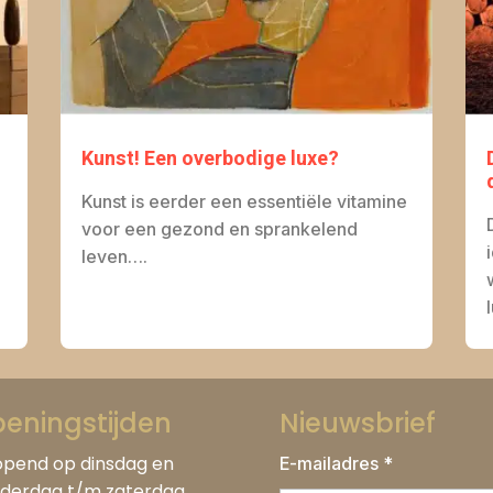
Kunst! Een overbodige luxe?
Kunst is eerder een essentiële vitamine
voor een gezond en sprankelend
leven….
eningstijden
Nieuwsbrief
pend op dinsdag en
E-mailadres *
derdag t/m zaterdag