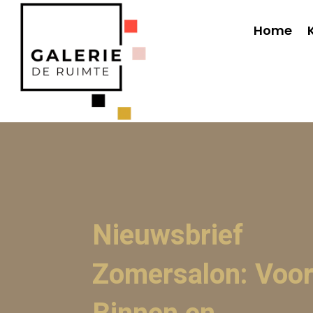
Home
Nieuwsbrief
Zomersalon: Voo