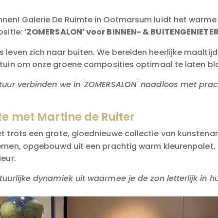
nen! Galerie De Ruimte in Ootmarsum luidt het warme 
sitie:
‘ZOMERSALON’ voor BINNEN- & BUITENGENIETE
s leven zich naar buiten. We bereiden heerlijke maalti
tuin om onze groene composities optimaal te laten blo
uur verbinden we in 'ZOMERSALON' naadloos met prach
 met Martine de Ruiter
et trots een grote, gloednieuwe collectie van kunstena
emen, opgebouwd uit een prachtig warm kleurenpalet,
ieur.
urlijke dynamiek uit waarmee je de zon letterlijk in hu