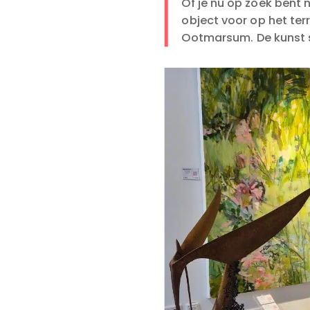
Of je nu op zoek bent 
object voor op het ter
Ootmarsum. De kunst s