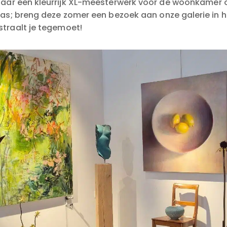
naar een kleurrijk XL-meesterwerk voor de woonkamer o
ras; breng deze zomer een bezoek aan onze galerie in he
traalt je tegemoet!