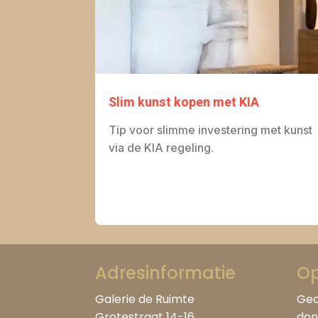
Slim kunst kopen met KIA
Tip voor slimme investering met kunst
via de KIA regeling.
Adresinformatie
Op
Galerie de Ruimte
Geo
Grotestraat 14-16
don