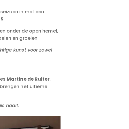
seizoen in met een
RS
.
jden onder de open hemel,
eien en groeien.
tige kunst voor zowel
res
Martine de Ruiter
.
 brengen het ultieme
is haalt.