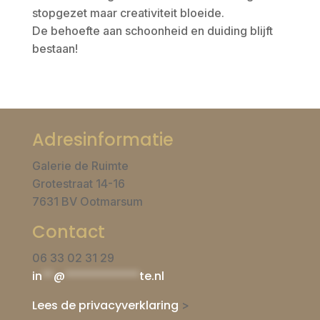
stopgezet maar creativiteit bloeide.
De behoefte aan schoonheid en duiding blijft
bestaan!
Adresinformatie
Galerie de Ruimte
Grotestraat 14-16
7631 BV Ootmarsum
Contact
06 33 02 31 29
in
**
@
*************
te.nl
Lees de privacyverklaring
>