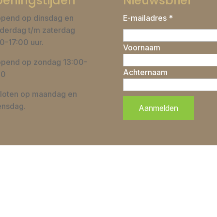
eningstijden
Nieuwsbrief
pend op dinsdag en
E-mailadres *
derdag t/m zaterdag
0-17:00 uur.
Voornaam
pend op zondag 13:00-
Achternaam
00
loten op maandag en
nsdag.