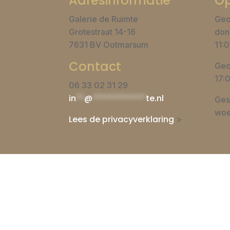
Adresinformatie
Op
Galerie de Ruimte
Geo
Grotestraat 14-16
don
7631 BV Ootmarsum
11:0
Contact
Geo
17:
06 33 02 31 29
in
**
@
*************
te.nl
Ges
woe
Lees de privacyverklaring
>