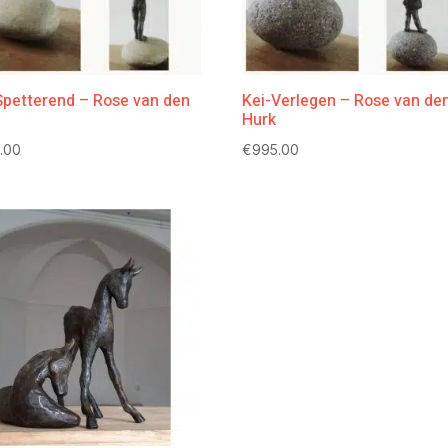
Spetterend – Rose van den
Kei-Verlegen – Rose van de
Hurk
.00
€
995.00