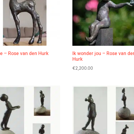
je – Rose van den Hurk
Ik wonder jou – Rose van de
Hurk
€
2,200.00