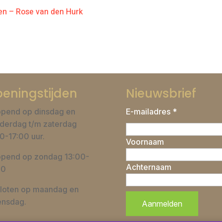
en – Rose van den Hurk
eningstijden
Nieuwsbrief
pend op dinsdag en
E-mailadres *
derdag t/m zaterdag
0-17:00 uur.
Voornaam
pend op zondag 13:00-
Achternaam
00
loten op maandag en
nsdag.