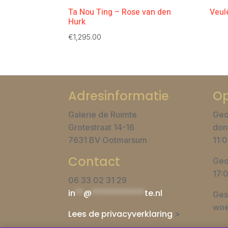
Ta Nou Ting – Rose van den
Veul
Hurk
€
1,295.00
Adresinformatie
Op
Galerie de Ruimte
Geo
Grotestraat 14-16
don
7631 BV Ootmarsum
11:0
Contact
Geo
17:
06 33 02 31 29
in
**
@
*************
te.nl
Ges
woe
Lees de privacyverklaring
>