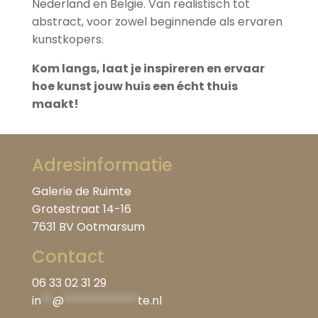
Nederland en België. Van realistisch tot
abstract, voor zowel beginnende als ervaren
kunstkopers.
Kom langs, laat je inspireren en ervaar
hoe kunst jouw huis een écht thuis
maakt!
Adresinformatie
Galerie de Ruimte
Grotestraat 14-16
7631 BV Ootmarsum
Contact
06 33 02 31 29
in
**
@
*************
te.nl