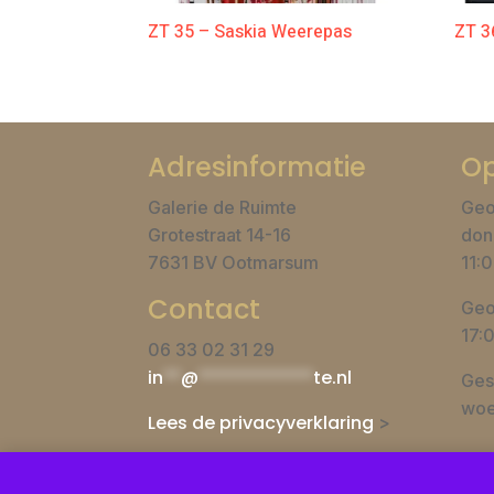
ZT 35 – Saskia Weerepas
ZT 3
Adresinformatie
Op
Galerie de Ruimte
Geo
Grotestraat 14-16
don
7631 BV Ootmarsum
11:0
Contact
Geo
17:
06 33 02 31 29
in
**
@
*************
te.nl
Ges
woe
Lees de privacyverklaring
>