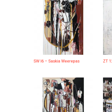
SW I6 – Saskia Weerepas
ZT 1