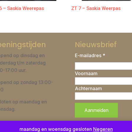
6 – Saskia Weerepas
ZT 7 – Saskia Weerpas
eningstijden
Nieuwsbrief
pend op dinsdag en
E-mailadres *
derdag t/m zaterdag
0-17:00 uur.
Voornaam
pend op zondag 13:00-
Achternaam
00
loten op maandag en
nsdag.
maandag en woensdag gesloten
Negeren