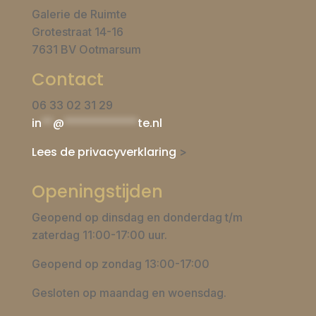
Galerie de Ruimte
Grotestraat 14-16
7631 BV Ootmarsum
Contact
06 33 02 31 29
in
**
@
*************
te.nl
Lees de privacyverklaring
>
Openingstijden
Geopend op dinsdag en donderdag t/m
zaterdag 11:00-17:00 uur.
Geopend op zondag 13:00-17:00
Gesloten op maandag en woensdag.